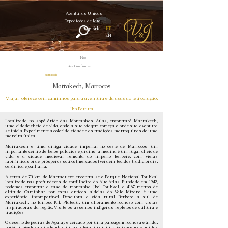
Aventuras Únicas
Expedições de Iate
NL
PT
Explore
EN
Início -
Aventuras Únicas -
Marrakech
Marrakech, Marrocos
Viajar, oferece cem caminhos para a aventura e dá asas ao teu coração.
- Ibn Battuta -
Localizada no sopé árido das Montanhas Atlas, encontrará Marrakech,
uma cidade cheia de vida, onde a sua viagem começa e onde sua aventura
se inicia. Experimente a colorida cidade e as tradições marroquinas de uma
maneira única.
Marrakesh é uma antiga cidade imperial no oeste de Marrocos, um
importante centro de belos palácios e jardins, a medina é um lugar cheio de
vida e a cidade medieval remonta ao Império Berbere, com vielas
labirínticas onde prósperos souks (mercados) vendem tecidos tradicionais,
cerâmica e joalharia.
A cerca de 70 km de Marraquexe encontra-se o Parque Nacional Toubkal
localizado nas profundezas da cordilheira do Alto Atlas. Fundada em 1942,
podemos encontrar a casa da montanha Jbel Toubkal, a 4167 metros de
altitude. Caminhar por estas antigas aldeias do Vale Mizane é uma
experiência incomparável. Descubra a vida rural Berbere a sul de
Marrakech, no famoso Kik Plateau, um afloramento rochoso com vistas
inspiradoras da região. Visite os assentos indígenas repletos de cultura e
tradições.
O deserto de pedras de Agafay é cercado por uma paisagem rochosa e árida,
porém majestosa, que lembra uma cratera lunar, uma paisagem de muitos