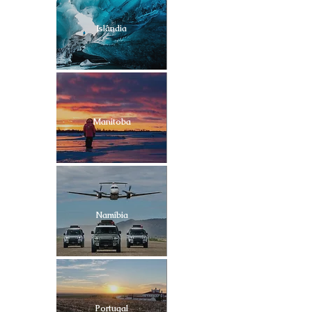
Islândia
Manitoba
Namíbia
Portugal