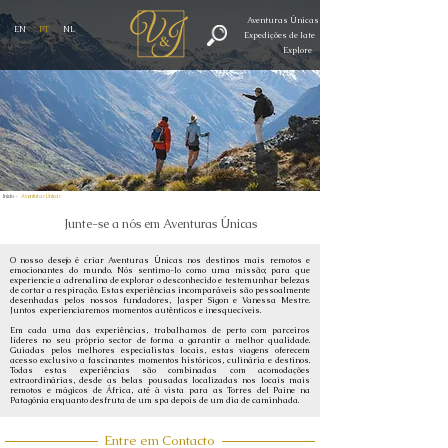
Aventuras Únicas
EN
PT
NL
Expedições de Iate
Explore
Início -
Aventuras Únicas
Junte-se a nós em Aventuras Únicas
O nosso desejo é criar Aventuras Únicas nos destinos mais remotos e
emocionantes do mundo. Nós sentimo-lo como uma missão; para que
experiencie a adrenalina de explorar o desconhecido e testemunhar belezas
de cortar a respiração. Estas experiências incomparáveis são pessoalmente
desenhadas pelos nossos fundadores, Jasper Sigon e Vanessa Mestre.
Juntos experienciaremos momentos autênticos e inesquecíveis.
Em cada uma das experiências, trabalhamos de perto com parceiros
líderes no seu próprio sector de forma a garantir a melhor qualidade.
Guiadas pelos melhores especialistas locais, estas viagens oferecem
acesso exclusivo a fascinantes momentos históricos, culinária e destinos.
Todas estas experiências são combinadas com acomodações
extraordinárias, desde as belas pousadas localizadas nos locais mais
remotos e mágicos de África, até à vista para as Torres del Paine na
Patagónia enquanto desfruta de um spa depois de um dia de caminhada.
Entre em Contacto