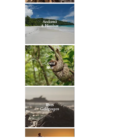
Andamã
& Nicobar
Costa
Rica
Ilhas
Galápagos