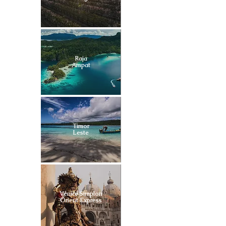
Raja
Ampat
Timor
Leste
Venice Simplon
Orient Express