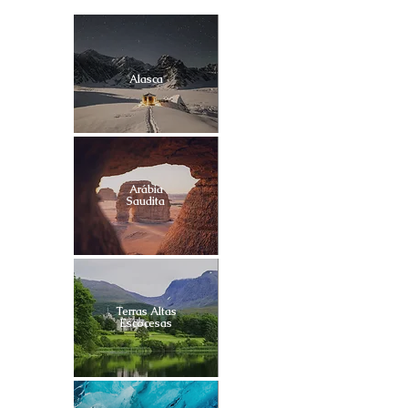
Alasca
Arábia
Saudita
Terras Altas
Escocesas